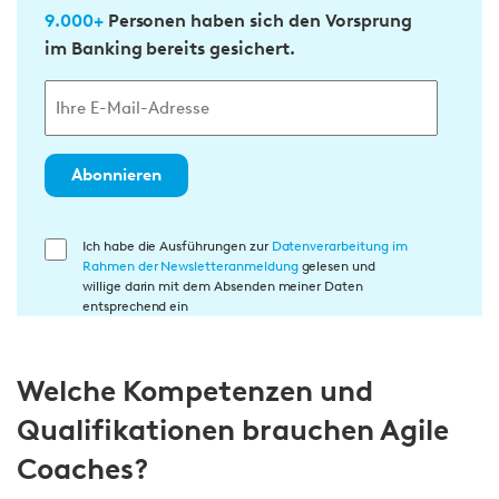
9.000+
Personen haben sich den Vorsprung
im Banking bereits gesichert.
Abonnieren
E
Ich habe die Ausführungen zur
Datenverarbeitung im
Rahmen der Newsletteranmeldung
gelesen und
i
willige darin mit dem Absenden meiner Daten
n
entsprechend ein
w
i
Welche Kompetenzen und
l
l
Qualifikationen brauchen Agile
i
Coaches?
g
u