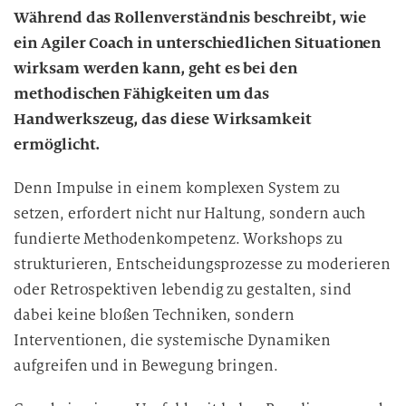
Während das Rollenverständnis beschreibt, wie
n
ein Agiler Coach in unterschiedlichen Situationen
g
i
wirksam werden kann, geht es bei den
n
methodischen Fähigkeiten um das
d
Handwerkszeug, das diese Wirksamkeit
i
ermöglicht.
e
D
Denn Impulse in einem komplexen System zu
a
setzen, erfordert nicht nur Haltung, sondern auch
t
fundierte Methodenkompetenz. Workshops zu
e
strukturieren, Entscheidungsprozesse zu moderieren
n
oder Retrospektiven lebendig zu gestalten, sind
v
dabei keine bloßen Techniken, sondern
e
r
Interventionen, die systemische Dynamiken
a
aufgreifen und in Bewegung bringen.
r
b