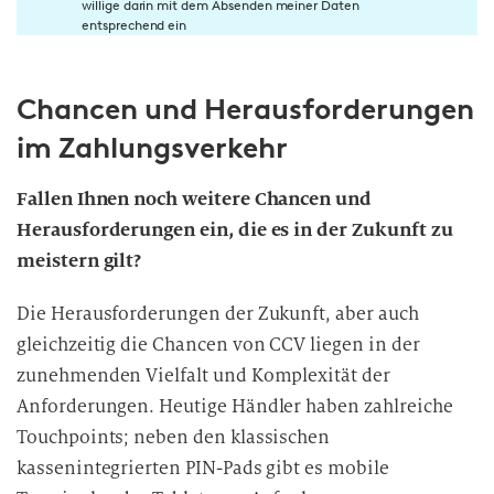
willige darin mit dem Absenden meiner Daten
n
entsprechend ein
w
i
Chancen und Herausforderungen
l
l
im Zahlungsverkehr
i
g
Fallen Ihnen noch weitere Chancen und
u
Herausforderungen ein, die es in der Zukunft zu
n
meistern gilt?
g
i
Die Herausforderungen der Zukunft, aber auch
n
gleichzeitig die Chancen von CCV liegen in der
d
zunehmenden Vielfalt und Komplexität der
i
Anforderungen. Heutige Händler haben zahlreiche
e
D
Touchpoints; neben den klassischen
a
kassenintegrierten PIN-Pads gibt es mobile
t