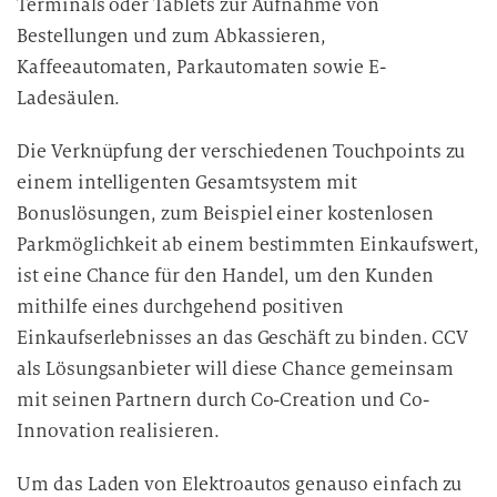
Terminals oder Tablets zur Aufnahme von
e
Bestellungen und zum Abkassieren,
n
Kaffeeautomaten, Parkautomaten sowie E-
v
Ladesäulen.
e
r
Die Verknüpfung der verschiedenen Touchpoints zu
a
einem intelligenten Gesamtsystem mit
r
Bonuslösungen, zum Beispiel einer kostenlosen
b
Parkmöglichkeit ab einem bestimmten Einkaufswert,
e
i
ist eine Chance für den Handel, um den Kunden
t
mithilfe eines durchgehend positiven
u
Einkaufserlebnisses an das Geschäft zu binden. CCV
n
als Lösungsanbieter will diese Chance gemeinsam
g
mit seinen Partnern durch Co-Creation und Co-
Innovation realisieren.
Um das Laden von Elektroautos genauso einfach zu