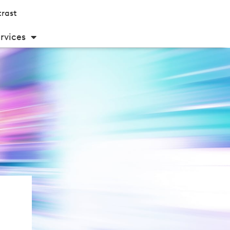
rast
rvices