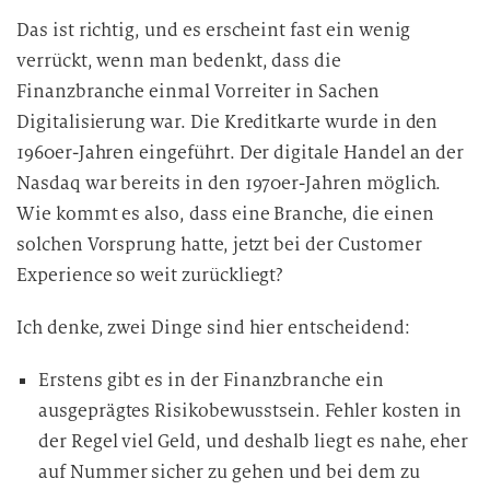
i
Das ist richtig, und es erscheint fast ein wenig
n
verrückt, wenn man bedenkt, dass die
d
Finanzbranche einmal Vorreiter in Sachen
i
Digitalisierung war. Die Kreditkarte wurde in den
e
D
1960er-Jahren eingeführt. Der digitale Handel an der
a
Nasdaq war bereits in den 1970er-Jahren möglich.
t
Wie kommt es also, dass eine Branche, die einen
e
solchen Vorsprung hatte, jetzt bei der Customer
n
Experience so weit zurückliegt?
v
e
Ich denke, zwei Dinge sind hier entscheidend:
r
a
Erstens gibt es in der Finanzbranche ein
r
ausgeprägtes Risikobewusstsein. Fehler kosten in
b
der Regel viel Geld, und deshalb liegt es nahe, eher
e
auf Nummer sicher zu gehen und bei dem zu
i