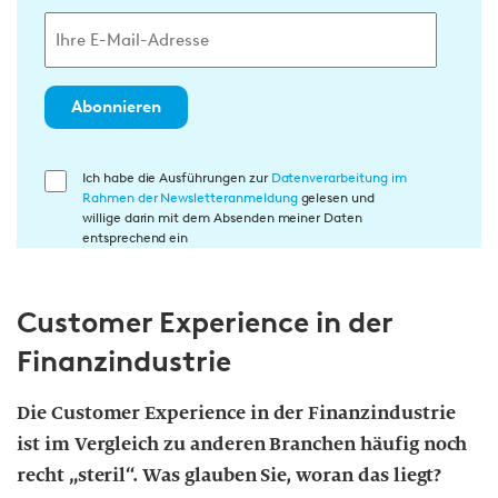
Abonnieren
E
Ich habe die Ausführungen zur
Datenverarbeitung im
Rahmen der Newsletteranmeldung
gelesen und
i
willige darin mit dem Absenden meiner Daten
n
entsprechend ein
w
i
Customer Experience in der
l
l
Finanzindustrie
i
g
Die Customer Experience in der Finanzindustrie
u
ist im Vergleich zu anderen Branchen häufig noch
n
recht „steril“. Was glauben Sie, woran das liegt?
g