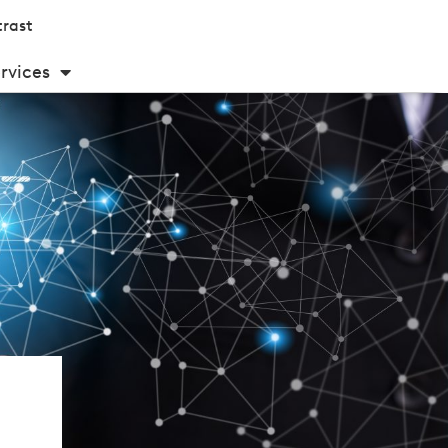
rast
rvices