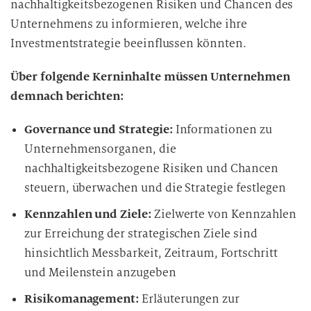
nachhaltigkeitsbezogenen Risiken und Chancen des
d
Unternehmens zu informieren, welche ihre
i
Investmentstrategie beeinflussen könnten.
e
D
Über folgende Kerninhalte müssen Unternehmen
a
t
demnach berichten:
e
Governance und Strategie:
Informationen zu
n
v
Unternehmensorganen, die
e
nachhaltigkeitsbezogene Risiken und Chancen
r
steuern, überwachen und die Strategie festlegen
a
Kennzahlen und Ziele:
Zielwerte von Kennzahlen
r
zur Erreichung der strategischen Ziele sind
b
e
hinsichtlich Messbarkeit, Zeitraum, Fortschritt
i
und Meilenstein anzugeben
t
Risikomanagement:
Erläuterungen zur
u