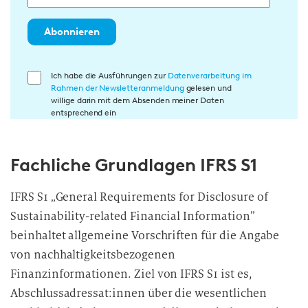
Abonnieren
E
Ich habe die Ausführungen zur
Datenverarbeitung im
Rahmen der Newsletteranmeldung
gelesen und
i
willige darin mit dem Absenden meiner Daten
n
entsprechend ein
w
i
Fachliche Grundlagen IFRS S1
l
l
i
IFRS S1 „General Requirements for Disclosure of
g
Sustainability-related Financial Information”
u
beinhaltet allgemeine Vorschriften für die Angabe
n
von nachhaltigkeitsbezogenen
g
Finanzinformationen. Ziel von IFRS S1 ist es,
i
Abschlussadressat:innen über die wesentlichen
n