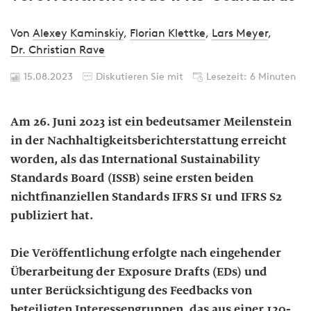
Von
Alexey Kaminskiy
,
Florian Klettke
,
Lars Meyer
,
Dr. Christian Rave
15.08.2023
Diskutieren Sie mit
Lesezeit: 6 Minuten
Am 26. Juni 2023 ist ein bedeutsamer Meilenstein
in der Nach­haltig­keits­be­richt­er­stat­tung erreicht
worden, als das International Sustainability
Standards Board (ISSB) seine ersten beiden
nichtfinanziellen Standards IFRS S1 und IFRS S2
publiziert hat.
Die Veröffentlichung erfolgte nach eingehender
Überarbeitung der Exposure Drafts (EDs) und
unter Berücksichtigung des Feedbacks von
beteiligten Interessengruppen, das aus einer 120-