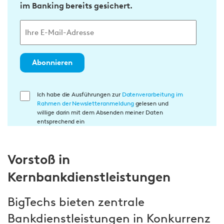
im Banking bereits gesichert.
Abonnieren
E
Ich habe die Ausführungen zur
Datenverarbeitung im
Rahmen der Newsletteranmeldung
gelesen und
i
willige darin mit dem Absenden meiner Daten
n
entsprechend ein
w
i
Vorstoß in
l
l
Kernbankdienstleistungen
i
g
BigTechs bieten zentrale
u
Bankdienstleistungen in Konkurrenz
n