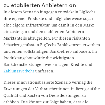
g
zu etablierten Anbietern an
i
In diesem Szenario hingegen entwickeln BigTechs
n
ihre eigenen Produkte und möglicherweise sogar
d
eine eigene Infrastruktur, um damit in den Markt
i
einzusteigen und den etablierten Anbietern
e
Marktanteile abzugreifen. Für diesen riskanten
D
Schachzug müssten BigTechs Banklizenzen erwerben
a
t
und einen vollständigen Bankbetrieb aufbauen. Ihr
e
Produktangebot würde die wichtigsten
n
Bankdienstleistungen wie Einlagen, Kredite und
v
Zahlungsverkehr
umfassen.
e
r
Dieses innovationsbasierte Szenario vermag die
a
Erwartungen der Verbraucher:innen in Bezug auf die
r
Qualität und Kosten von Dienstleistungen zu
b
erhöhen. Das könnte zur Folge haben, dass die
e