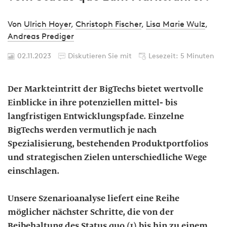
Von
Ulrich Hoyer
,
Christoph Fischer
,
Lisa Marie Wulz
,
Andreas Prediger
02.11.2023
Diskutieren Sie mit
Lesezeit: 5 Minuten
Der Markteintritt der BigTechs bietet wertvolle
Einblicke in ihre potenziellen mittel- bis
langfristigen Entwicklungspfade. Einzelne
BigTechs werden vermutlich je nach
Spezialisierung, bestehenden Produktportfolios
und strategischen Zielen unterschiedliche Wege
einschlagen.
Unsere Szenarioanalyse liefert eine Reihe
möglicher nächster Schritte, die von der
Beibehaltung des Status quo (1) bis hin zu einem