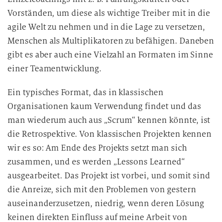
i
Vorständen, um diese als wichtige Treiber mit in die
e
agile Welt zu nehmen und in die Lage zu versetzen,
D
Menschen als Multiplikatoren zu befähigen. Daneben
a
gibt es aber auch eine Vielzahl an Formaten im Sinne
t
einer Teamentwicklung.
e
n
Ein typisches Format, das in klassischen
v
Organisationen kaum Verwendung findet und das
e
man wiederum auch aus „Scrum“ kennen könnte, ist
r
die Retrospektive. Von klassischen Projekten kennen
a
r
wir es so: Am Ende des Projekts setzt man sich
b
zusammen, und es werden „Lessons Learned“
e
ausgearbeitet. Das Projekt ist vorbei, und somit sind
i
die Anreize, sich mit den Problemen von gestern
t
auseinanderzusetzen, niedrig, wenn deren Lösung
u
keinen direkten Einfluss auf meine Arbeit von
n