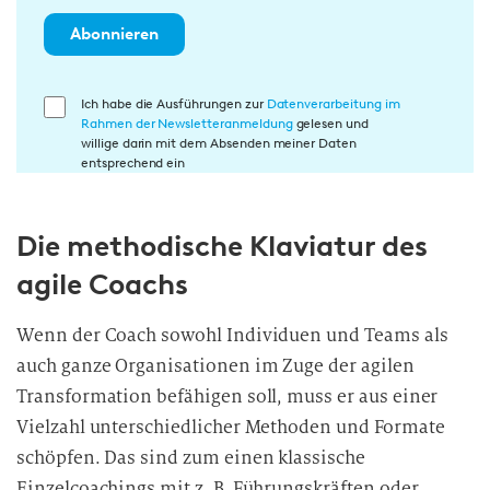
Abonnieren
E
Ich habe die Ausführungen zur
Datenverarbeitung im
Rahmen der Newsletteranmeldung
gelesen und
i
willige darin mit dem Absenden meiner Daten
n
entsprechend ein
w
i
Die methodische Klaviatur des
l
l
agile Coachs
i
g
Wenn der Coach sowohl Individuen und Teams als
u
auch ganze Organisationen im Zuge der agilen
n
Transformation befähigen soll, muss er aus einer
g
Vielzahl unterschiedlicher Methoden und Formate
i
schöpfen. Das sind zum einen klassische
n
d
Einzelcoachings mit z. B. Führungskräften oder