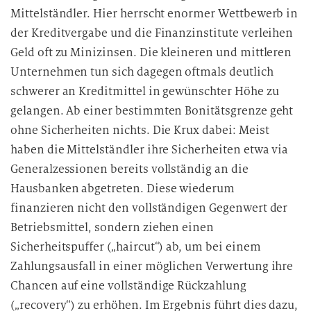
Mittelständler. Hier herrscht enormer Wettbewerb in
i
der Kreditvergabe und die Finanzinstitute verleihen
n
d
Geld oft zu Minizinsen. Die kleineren und mittleren
i
Unternehmen tun sich dagegen oftmals deutlich
e
schwerer an Kreditmittel in gewünschter Höhe zu
D
gelangen. Ab einer bestimmten Bonitätsgrenze geht
a
ohne Sicherheiten nichts. Die Krux dabei: Meist
t
haben die Mittelständler ihre Sicherheiten etwa via
e
Generalzessionen bereits vollständig an die
n
Hausbanken abgetreten. Diese wiederum
v
finanzieren nicht den vollständigen Gegenwert der
e
r
Betriebsmittel, sondern ziehen einen
a
Sicherheitspuffer („haircut“) ab, um bei einem
r
Zahlungsausfall in einer möglichen Verwertung ihre
b
Chancen auf eine vollständige Rückzahlung
e
(„recovery“) zu erhöhen. Im Ergebnis führt dies dazu,