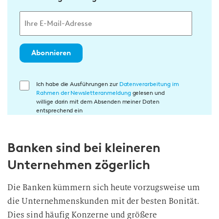
Abonnieren
E
Ich habe die Ausführungen zur
Datenverarbeitung im
Rahmen der Newsletteranmeldung
gelesen und
i
willige darin mit dem Absenden meiner Daten
n
entsprechend ein
w
i
Banken sind bei kleineren
l
l
Unternehmen zögerlich
i
g
Die Banken kümmern sich heute vorzugsweise um
u
die Unternehmenskunden mit der besten Bonität.
n
Dies sind häufig Konzerne und größere
g