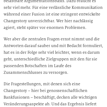
belastbare Argumentationsbasis. Dazu braucht es
n
sehr viel mehr. Für eine verlässliche Kommunikation
d
während einer Fusion ist eine stringent entwickelte
i
Changestory unverzichtbar. Wer hier nachlässig
e
agiert, steht später vor enormen Problemen.
D
a
Wer aber die zentralen Fragen ernst nimmt und die
t
Antworten darauf sauber und mit Bedacht formuliert,
e
hat es in der Folge sehr viel leichter, wenn es darum
n
v
geht, unterschiedliche Zielgruppen mit den für sie
e
passenden Botschaften im Laufe des
r
Zusammenschlusses zu versorgen.
a
r
Die Fragestellungen, mit denen sich eine
b
Changestory – hier bei genossenschaftlichen
e
Bankfusionen – beschäftigt, decken alle wichtigen
i
Veränderungsaspekte ab. Und das Ergebnis liefert
t