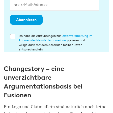
Abonnieren
E
Ich habe die Ausführungen zur
Datenverarbeitung im
Rahmen der Newsletteranmeldung
gelesen und
i
willige darin mit dem Absenden meiner Daten
n
entsprechend ein
w
i
Changestory – eine
l
l
unverzichtbare
i
Argumentationsbasis bei
g
u
Fusionen
n
g
Ein Logo und Claim allein sind natürlich noch keine
i