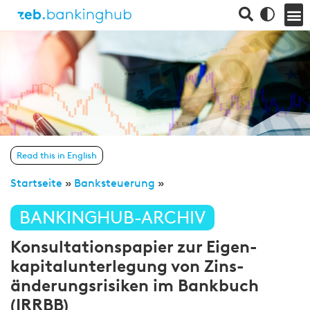
Read this in English
Startseite
»
Banksteuerung
»
BANKINGHUB-ARCHIV
Konsul­tations­papier zur Eigen­
kapital­unter­legung von Zins­
änderungs­risiken im Bank­buch
(IRRBB)