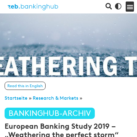
Read this in English
Startseite
»
Research & Markets
»
BANKINGHUB-ARCHIV
European Banking Study 2019 –
„Weathering the perfect storm“