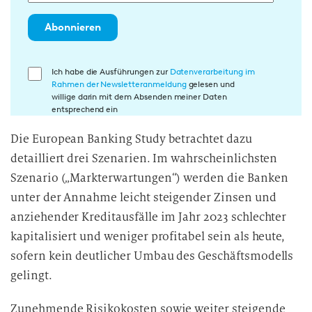
Abonnieren
E
Ich habe die Ausführungen zur
Datenverarbeitung im
Rahmen der Newsletteranmeldung
gelesen und
i
willige darin mit dem Absenden meiner Daten
n
entsprechend ein
w
Die European Banking Study betrachtet dazu
i
detailliert drei Szenarien. Im wahrscheinlichsten
l
l
Szenario („Markterwartungen“) werden die Banken
i
unter der Annahme leicht steigender Zinsen und
g
anziehender Kreditausfälle im Jahr 2023 schlechter
u
kapitalisiert und weniger profitabel sein als heute,
n
sofern kein deutlicher Umbau des Geschäftsmodells
g
gelingt.
i
n
Zunehmende Risikokosten sowie weiter steigende