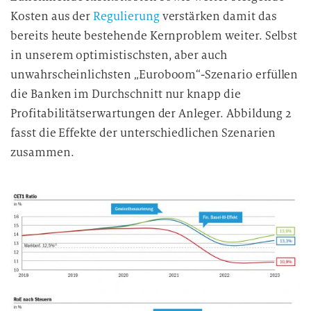
d
Kosten aus der
Regulierung
verstärken damit das
i
bereits heute bestehende Kernproblem weiter. Selbst
e
in unserem optimistischsten, aber auch
D
a
unwahrscheinlichsten „Euroboom“-Szenario erfüllen
t
die Banken im Durchschnitt nur knapp die
e
Profitabilitätserwartungen der Anleger. Abbildung 2
n
fasst die Effekte der unterschiedlichen Szenarien
v
zusammen.
e
r
a
r
b
e
i
t
u