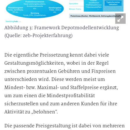
v
e
r
Abbildung 3: Framework Depotmodellentwicklung
a
r
(Quelle: zeb-Projekterfahrung)
b
e
Die eigentliche Preissetzung kennt dabei viele
i
Gestaltungsmöglichkeiten, wobei in der Regel
t
zwischen prozentualen Gebühren und Fixpreisen
u
n
unterschieden wird. Diese werden meist um
g
Mindest- bzw. Maximal- und Staffelpreise ergänzt,
um zum einen die Mindestprofitabilität
sicherzustellen und zum anderen Kunden für ihre
Aktivität zu „belohnen“.
Die passende Preisgestaltung ist dabei von mehreren