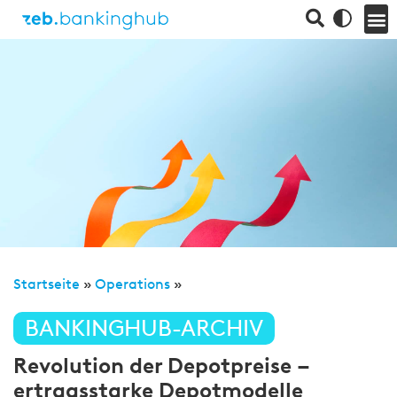
Startseite
»
Operations
»
BANKINGHUB-ARCHIV
Revolution der Depotpreise –
ertragsstarke Depotmodelle