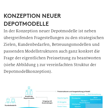
i
l
KONZEPTION NEUER
l
i
DEPOTMODELLE
g
In der Konzeption neuer Depotmodelle ist neben
u
übergreifenden Fragestellungen zu den strategischen
n
Zielen, Kundenbedarfen, Betreuungsmodellen und
g
passenden Modellstrukturen auch ganz konkret die
i
Frage der eigentlichen Preissetzung zu beantworten
n
(siehe Abbildung 3 zur vereinfachten Struktur der
d
i
Depotmodellkonzeption).
e
D
a
t
e
n