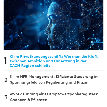
1
KI im Privatkundengeschäft: Wie man die Kluft
zwischen Ambition und Umsetzung in der
DACH‑Region schließt
KI im NFR-Management: Effiziente Steuerung im
2
Spannungsfeld von Regulierung und Praxis
eWpG: Führung eines Kryptowertpapierregisters:
3
Chancen & Pflichten