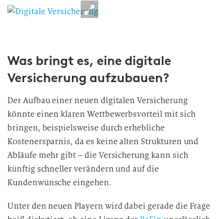
n
v
e
r
a
Was bringt es, eine digitale
r
Versicherung aufzubauen?
b
e
Der Aufbau einer neuen digitalen Versicherung
i
könnte einen klaren Wettbewerbsvorteil mit sich
t
bringen, beispielsweise durch erhebliche
u
Kostenersparnis, da es keine alten Strukturen und
n
g
Abläufe mehr gibt – die Versicherung kann sich
künftig schneller verändern und auf die
Kundenwünsche eingehen.
Unter den neuen Playern wird dabei gerade die Frage