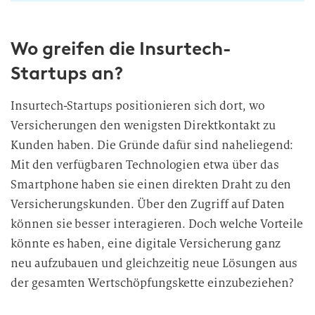
w
i
Wo greifen die Insurtech-
l
l
Startups an?
i
g
Insurtech-Startups positionieren sich dort, wo
u
Versicherungen den wenigsten Direktkontakt zu
n
Kunden haben. Die Gründe dafür sind naheliegend:
g
Mit den verfügbaren Technologien etwa über das
i
Smartphone haben sie einen direkten Draht zu den
n
d
Versicherungskunden. Über den Zugriff auf Daten
i
können sie besser interagieren. Doch welche Vorteile
e
könnte es haben, eine digitale Versicherung ganz
D
neu aufzubauen und gleichzeitig neue Lösungen aus
a
der gesamten Wertschöpfungskette einzubeziehen?
t
e