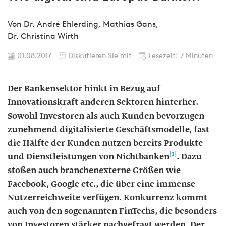
Von
Dr. André Ehlerding
,
Mathias Gans
,
Dr. Christina Wirth
01.08.2017
Diskutieren Sie mit
Lesezeit: 7 Minuten
Der Bankensektor hinkt in Bezug auf
Innovationskraft anderen Sektoren hinterher.
Sowohl Investoren als auch Kunden bevorzugen
zunehmend digitalisierte Geschäftsmodelle, fast
die Hälfte der Kunden nutzen bereits Produkte
[1]
und Dienstleistungen von Nichtbanken
. Dazu
stoßen auch branchenexterne Größen wie
Facebook, Google etc., die über eine immense
Nutzerreichweite verfügen. Konkurrenz kommt
auch von den sogenannten FinTechs, die besonders
von Investoren stärker nachgefragt werden. Der