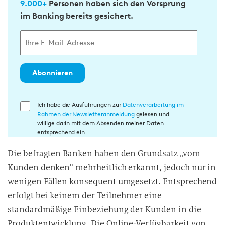
9.000+
Personen haben sich den Vorsprung
im Banking bereits gesichert.
Abonnieren
E
Ich habe die Ausführungen zur
Datenverarbeitung im
Rahmen der Newsletteranmeldung
gelesen und
i
willige darin mit dem Absenden meiner Daten
n
entsprechend ein
w
Die befragten Banken haben den Grundsatz „vom
i
Kunden denken“ mehrheitlich erkannt, jedoch nur in
l
l
wenigen Fällen konsequent umgesetzt. Entsprechend
i
erfolgt bei keinem der Teilnehmer eine
g
standardmäßige Einbeziehung der Kunden in die
u
Produktentwicklung. Die Online-Verfügbarkeit von