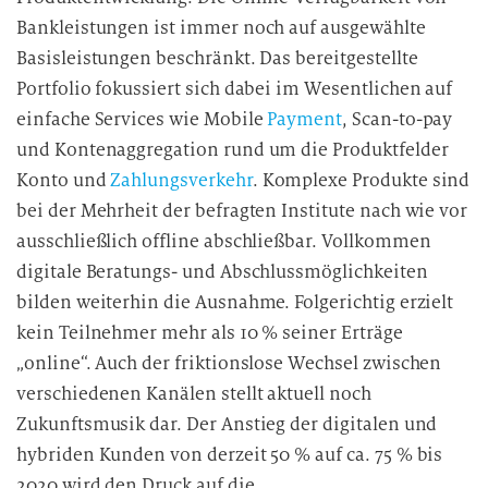
n
Bankleistungen ist immer noch auf ausgewählte
g
Basisleistungen beschränkt. Das bereitgestellte
i
Portfolio fokussiert sich dabei im Wesentlichen auf
n
einfache Services wie Mobile
Payment
, Scan-to-pay
d
i
und Kontenaggregation rund um die Produktfelder
e
Konto und
Zahlungsverkehr
. Komplexe Produkte sind
D
bei der Mehrheit der befragten Institute nach wie vor
a
ausschließlich offline abschließbar. Vollkommen
t
digitale Beratungs- und Abschlussmöglichkeiten
e
bilden weiterhin die Ausnahme. Folgerichtig erzielt
n
kein Teilnehmer mehr als 10 % seiner Erträge
v
„online“. Auch der friktionslose Wechsel zwischen
e
verschiedenen Kanälen stellt aktuell noch
r
a
Zukunftsmusik dar. Der Anstieg der digitalen und
r
hybriden Kunden von derzeit 50 % auf ca. 75 % bis
b
2020 wird den Druck auf die