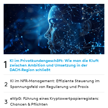
1
KI im Privatkundengeschäft: Wie man die Kluft
zwischen Ambition und Umsetzung in der
DACH‑Region schließt
KI im NFR-Management: Effiziente Steuerung im
2
Spannungsfeld von Regulierung und Praxis
eWpG: Führung eines Kryptowertpapierregisters:
3
Chancen & Pflichten