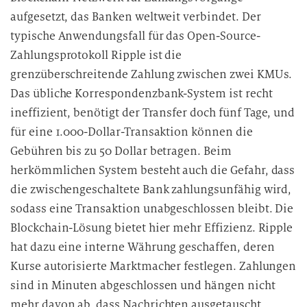
i
aufgesetzt, das Banken weltweit verbindet. Der
n
d
typische Anwendungsfall für das Open-Source-
i
Zahlungsprotokoll Ripple ist die
e
grenzüberschreitende Zahlung zwischen zwei KMUs.
D
Das übliche Korrespondenzbank-System ist recht
a
ineffizient, benötigt der Transfer doch fünf Tage, und
t
für eine 1.000-Dollar-Transaktion können die
e
Gebühren bis zu 50 Dollar betragen. Beim
n
herkömmlichen System besteht auch die Gefahr, dass
v
die zwischengeschaltete Bank zahlungsunfähig wird,
e
r
sodass eine Transaktion unabgeschlossen bleibt. Die
a
Blockchain-Lösung bietet hier mehr Effizienz. Ripple
r
hat dazu eine interne Währung geschaffen, deren
b
Kurse autorisierte Marktmacher festlegen. Zahlungen
e
sind in Minuten abgeschlossen und hängen nicht
i
mehr davon ab, dass Nachrichten ausgetauscht