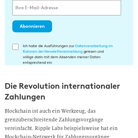
Abonnieren
E
Ich habe die Ausführungen zur
Datenverarbeitung im
Rahmen der Newsletteranmeldung
gelesen und
i
willige darin mit dem Absenden meiner Daten
n
entsprechend ein
w
i
Die Revolution internationaler
l
l
Zahlungen
i
g
Blockchain ist auch ein Werkzeug, das
u
grenzüberschreitende Zahlungsvorgänge
n
vereinfacht. Ripple Labs beispielsweise hat ein
g
Blockchain-Netzwerk für Zahlungsvorgänge