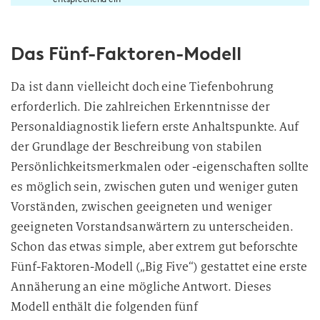
w
i
Das Fünf-Faktoren-Modell
l
l
i
Da ist dann vielleicht doch eine Tiefenbohrung
g
erforderlich. Die zahlreichen Erkenntnisse der
u
Personaldiagnostik liefern erste Anhaltspunkte. Auf
n
der Grundlage der Beschreibung von stabilen
g
Persönlichkeitsmerkmalen oder -eigenschaften sollte
i
es möglich sein, zwischen guten und weniger guten
n
Vorständen, zwischen geeigneten und weniger
d
geeigneten Vorstandsanwärtern zu unterscheiden.
i
Schon das etwas simple, aber extrem gut beforschte
e
D
Fünf-Faktoren-Modell („Big Five“) gestattet eine erste
a
Annäherung an eine mögliche Antwort. Dieses
t
Modell enthält die folgenden fünf
e