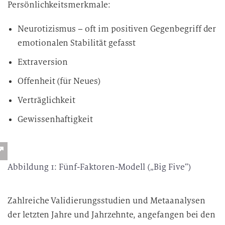
Persönlichkeitsmerkmale:
n
v
Neurotizismus – oft im positiven Gegenbegriff der
e
emotionalen Stabilität gefasst
r
a
Extraversion
r
Offenheit (für Neues)
b
e
Verträglichkeit
i
Gewissenhaftigkeit
t
u
n
g
Abbildung 1: Fünf-Faktoren-Modell („Big Five“)
Zahlreiche Validierungsstudien und Metaanalysen
der letzten Jahre und Jahrzehnte, angefangen bei den