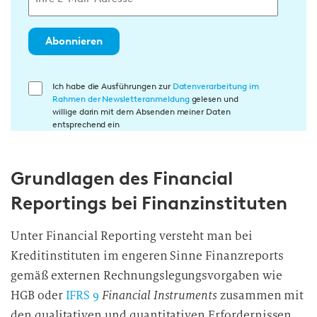
Abonnieren
E
Ich habe die Ausführungen zur
Datenverarbeitung im
Rahmen der Newsletteranmeldung
gelesen und
i
willige darin mit dem Absenden meiner Daten
n
entsprechend ein
w
i
Grundlagen des Financial
l
l
Reportings bei Finanzinstituten
i
g
Unter Financial Reporting versteht man bei
u
Kreditinstituten im engeren Sinne Finanzreports
n
gemäß externen Rechnungslegungsvorgaben wie
g
HGB oder
IFRS 9
Financial Instruments
zusammen mit
i
den qualitativen und quantitativen Erfordernissen
n