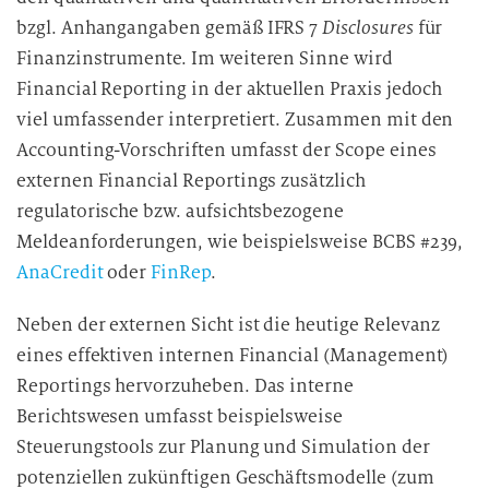
d
bzgl. Anhangangaben gemäß IFRS 7
Disclosures
für
i
Finanzinstrumente. Im weiteren Sinne wird
e
Financial Reporting in der aktuellen Praxis jedoch
D
viel umfassender interpretiert. Zusammen mit den
a
Accounting-Vorschriften umfasst der Scope eines
t
externen Financial Reportings zusätzlich
e
regulatorische bzw. aufsichtsbezogene
n
Meldeanforderungen, wie beispielsweise BCBS #239,
v
AnaCredit
e
oder
FinRep
.
r
Neben der externen Sicht ist die heutige Relevanz
a
r
eines effektiven internen Financial (Management)
b
Reportings hervorzuheben. Das interne
e
Berichtswesen umfasst beispielsweise
i
Steuerungstools zur Planung und Simulation der
t
potenziellen zukünftigen Geschäftsmodelle (zum