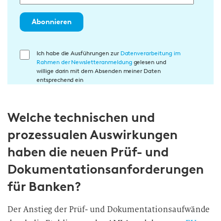
Abonnieren
E
Ich habe die Ausführungen zur
Datenverarbeitung im
Rahmen der Newsletteranmeldung
gelesen und
i
willige darin mit dem Absenden meiner Daten
n
entsprechend ein
w
i
Welche technischen und
l
l
prozessualen Auswirkungen
i
haben die neuen Prüf- und
g
u
Dokumentationsanforderungen
n
für Banken?
g
i
Der Anstieg der Prüf- und Dokumentationsaufwände
n