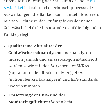
durch die Etablierung der AMLA und das neue
EU-
d
AML-Paket
hat zahlreiche technisch-prozessuale
i
Auswirkungen, die Banken zum Handeln forcieren.
e
D
Aus zeb-Sicht wird der Prüfungsfokus der neuen
a
Geldwäschebehörde insbesondere auf die folgenden
t
Punkte gelegt:
e
n
Qualität und Aktualität der
v
Geldwäscherisikoanalysen:
Risikoanalysen
e
müssen jährlich und anlassbezogen aktualisiert
r
werden sowie mit den Vorgaben der SNRAs
a
(supranationalen Risikoanalysen), NRAs
r
(nationalen Risikoanalysen) und EBA-Standards
b
übereinstimmen.
e
i
Umsetzung der CDD- und der
t
Monitoringpflichten:
Vereinfachte
u