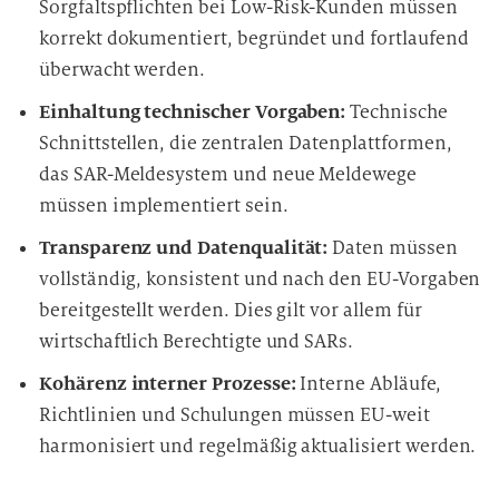
Sorgfaltspflichten bei Low-Risk-Kunden müssen
n
korrekt dokumentiert, begründet und fortlaufend
g
überwacht werden.
Einhaltung technischer Vorgaben:
Technische
Schnittstellen, die zentralen Datenplattformen,
das SAR-Meldesystem und neue Meldewege
müssen implementiert sein.
Transparenz und Datenqualität:
Daten müssen
vollständig, konsistent und nach den EU-Vorgaben
bereitgestellt werden. Dies gilt vor allem für
wirtschaftlich Berechtigte und SARs.
Kohärenz interner Prozesse:
Interne Abläufe,
Richtlinien und Schulungen müssen EU-weit
harmonisiert und regelmäßig aktualisiert werden.