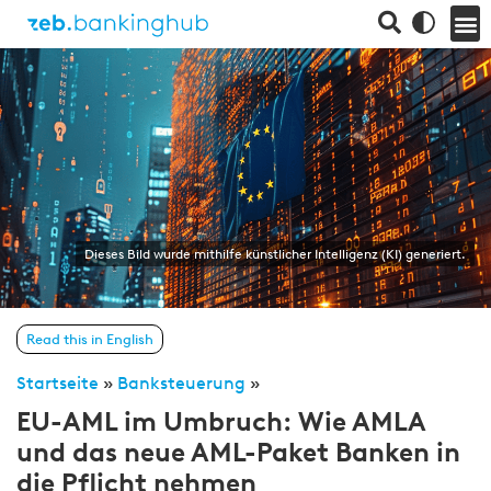
Dieses Bild wurde mithilfe künstlicher Intelligenz (KI) generiert.
Read this in English
Startseite
»
Banksteuerung
»
EU-AML im Umbruch: Wie AMLA
und das neue AML-Paket Banken in
die Pflicht nehmen