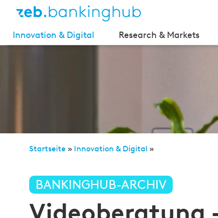
Innovation & Digital
Research & Markets
Startseite
»
Innovation & Digital
»
Videoberatung – risikofreie Face-to-Face-Kommunik
BANKINGHUB-ARCHIV
Videoberatung –