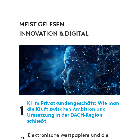
MEIST GELESEN
INNOVATION & DIGITAL
KI im Privatkundengeschäft: Wie man
1
die Kluft zwischen Ambition und
Umsetzung in der DACH‑Region
schließt
Elektronische Wertpapiere und die