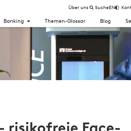
Über uns
Suche
EN
Kont
Banking
Themen-Glossar
Blog
Se
ation in der Corona-Krise
 risikofreie Face-