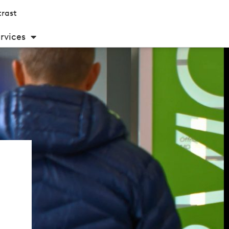
rast
rvices