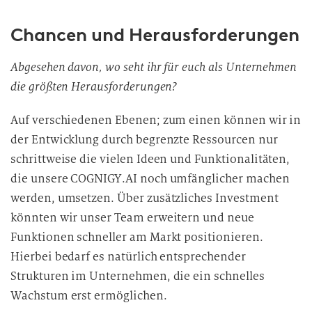
i
Chancen und Herausforderungen
l
l
i
Abgesehen davon, wo seht ihr für euch als Unternehmen
g
die größten Herausforderungen?
u
n
Auf verschiedenen Ebenen; zum einen können wir in
g
der Entwicklung durch begrenzte Ressourcen nur
i
schrittweise die vielen Ideen und Funktionalitäten,
n
die unsere COGNIGY.AI noch umfänglicher machen
d
werden, umsetzen. Über zusätzliches Investment
i
könnten wir unser Team erweitern und neue
e
Funktionen schneller am Markt positionieren.
D
Hierbei bedarf es natürlich entsprechender
a
t
Strukturen im Unternehmen, die ein schnelles
e
Wachstum erst ermöglichen.
n