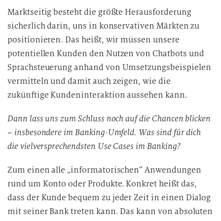
v
Marktseitig besteht die größte Herausforderung
e
sicherlich darin, uns in konservativen Märkten zu
r
positionieren. Das heißt, wir müssen unsere
a
potentiellen Kunden den Nutzen von Chatbots und
r
Sprachsteuerung anhand von Umsetzungsbeispielen
b
vermitteln und damit auch zeigen, wie die
e
zukünftige Kundeninteraktion aussehen kann.
i
t
Dann lass uns zum Schluss noch auf die Chancen blicken
u
– insbesondere im Banking-Umfeld. Was sind für dich
n
die vielversprechendsten Use Cases im Banking?
g
Zum einen alle „informatorischen“ Anwendungen
rund um Konto oder Produkte. Konkret heißt das,
dass der Kunde bequem zu jeder Zeit in einen Dialog
mit seiner Bank treten kann. Das kann von absoluten