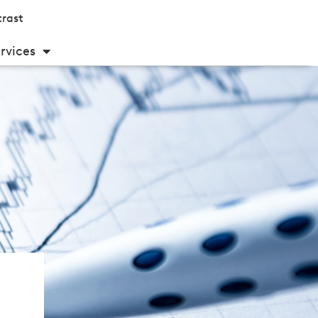
rast
rvices