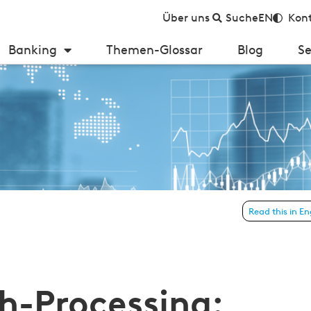
Über uns
Suche
EN
Kont
Banking
Themen-Glossar
Blog
Se
Read this in En
tzen und Herausforderungen meistern
h-Processing: