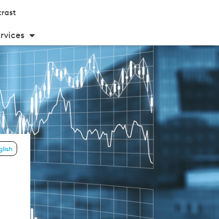
rast
rvices
glish