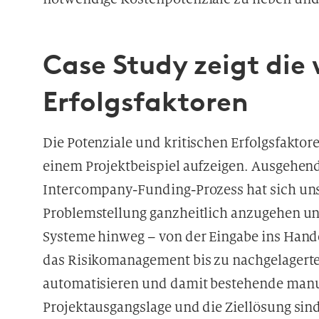
e
D
a
Case Study zeigt die
t
e
Erfolgsfaktoren
n
v
e
Die Potenziale und kritischen Erfolgsfaktor
r
einem Projektbeispiel aufzeigen. Ausgehend
a
r
Intercompany-Funding-Prozess hat sich uns
b
Problemstellung ganzheitlich anzugehen und
e
Systeme hinweg – von der Eingabe ins Hand
i
t
das Risikomanagement bis zu nachgelager
u
automatisieren und damit bestehende manu
n
Projektausgangslage und die Ziellösung sind
g