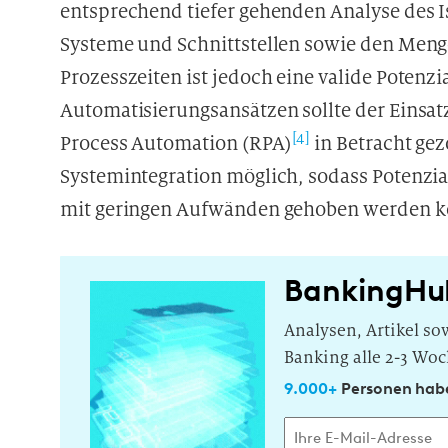
entsprechend tiefer gehenden Analyse des Is
Systeme und Schnittstellen sowie den Men
Prozesszeiten ist jedoch eine valide Poten
Automatisierungsansätzen sollte der Einsa
[4]
Process Automation (RPA)
in Betracht ge
Systemintegration möglich, sodass Potenzia
mit geringen Aufwänden gehoben werden 
BankingHu
Analysen, Artikel s
Banking alle 2-3 Woc
9.000+
Personen habe