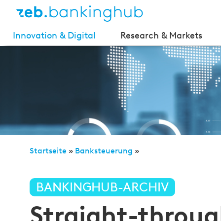
Innovation & Digital
Research & Markets
Startseite
»
Banksteuerung
»
Straight-through-Processing: aktuelle Chancen nu
BANKINGHUB-ARCHIV
Straight-throug