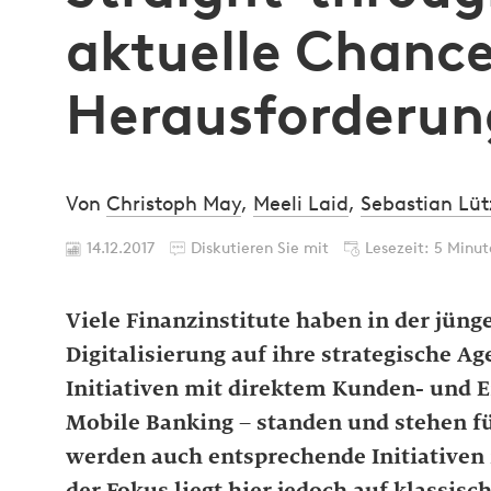
aktuelle Chanc
Herausforderun
Von
Christoph May
,
Meeli Laid
,
Sebastian Lü
14.12.2017
Diskutieren Sie mit
Lesezeit: 5 Minu
Viele Finanzinstitute haben in der jün
Digitalisierung auf ihre strategische A
Initiativen mit direktem Kunden- und Er
Mobile Banking – standen und stehen fü
werden auch entsprechende Initiativen 
der Fokus liegt hier jedoch auf klassis