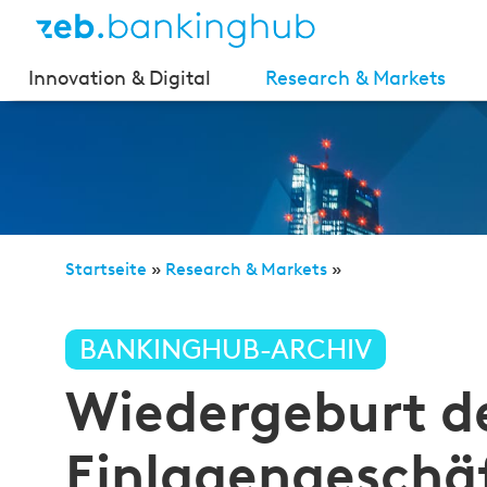
Innovation & Digital
Research & Markets
Startseite
»
Research & Markets
»
Wiedergeburt des Einlagengeschäfts: Droht verstä
BANKINGHUB-ARCHIV
Wiedergeburt d
Einlagengeschäf