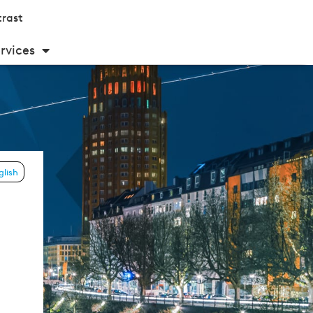
rast
rvices
glish