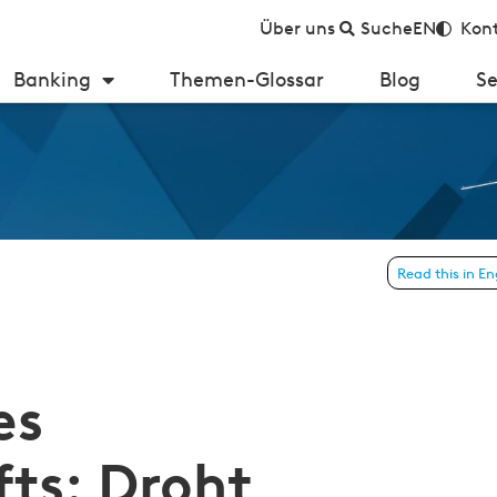
Über uns
Suche
EN
Kont
Banking
Themen-Glossar
Blog
Se
Read this in En
rkter Wettbewerb um Einlagen?
es
ts: Droht