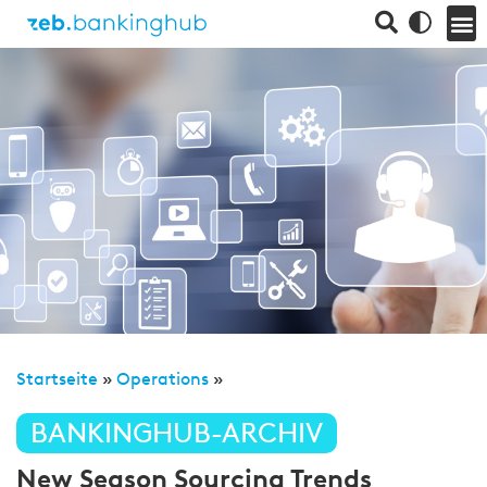
Startseite
»
Operations
»
BANKINGHUB-ARCHIV
New Season Sourcing Trends