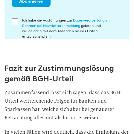
Abonnieren
E
Ich habe die Ausführungen zur
Datenverarbeitung im
Rahmen der Newsletteranmeldung
gelesen und
i
willige darin mit dem Absenden meiner Daten
n
entsprechend ein
w
i
l
l
Fazit zur Zustimmungslösung
i
gemäß BGH-Urteil
g
u
Zusammenfassend lässt sich sagen, dass das BGH-
n
Urteil weitreichende Folgen für Banken und
g
Sparkassen hat, welche sich aber bei genauerer
i
Betrachtung allesamt als lösbar erweisen.
n
d
In vielen Fällen wird deutlich, dass die Einholung der
i