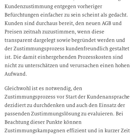
e
Kundenzustimmung entgegen vorheriger
D
Befürchtungen einfacher zu sein scheint als gedacht.
a
Kunden sind durchaus bereit, den neuen AGB und
t
Preisen zeitnah zuzustimmen, wenn diese
e
transparent dargelegt sowie begründet werden und
n
der Zustimmungsprozess kundenfreundlich gestaltet
v
ist. Die damit einhergehenden Prozesskosten sind
e
nicht zu unterschätzen und verursachen einen hohen
r
Aufwand.
a
r
Gleichwohl ist es notwendig, den
b
e
Zustimmungsprozess vor Start der Kundenansprache
i
dezidiert zu durchdenken und auch den Einsatz der
t
passenden Zustimmungslösung zu evaluieren. Bei
u
Beachtung dieser Punkte können
n
Zustimmungskampagnen effizient und in kurzer Zeit
g