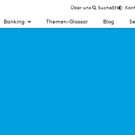
Über uns
Suche
EN
Kont
Banking
Themen-Glossar
Blog
Se