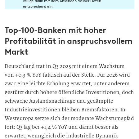
willige darin mit dem Absenden meiner Daten
n
entsprechend ein
w
i
Top-100-Banken mit hoher
l
l
Profitabilität in anspruchsvollem
i
Markt
g
u
Deutschland trat in Q3 2025 mit einem Wachstum
n
von +0,3 % YoY faktisch auf der Stelle. Für 2026 wird
g
i
zwar eine leichte Erholung erwartet, unter anderem
n
gestützt durch höhere öffentliche Investitionen, doch
d
schwache Auslandsnachfrage und gedämpfte
i
Industrieinvestitionen bleiben Bremsfaktoren. In
e
Westeuropa setzte sich der moderate Wachstumspfad
D
fort: Q3 lag bei +1,4 % YoY und damit besser als
a
erwartet, wenngleich die industrielle Dynamik
t