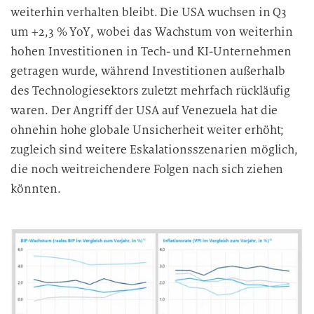
weiterhin verhalten bleibt. Die USA wuchsen in Q3
e
n
um +2,3 % YoY, wobei das Wachstum von weiterhin
v
hohen Investitionen in Tech- und KI-Unternehmen
e
getragen wurde, während Investitionen außerhalb
r
des Technologiesektors zuletzt mehrfach rückläufig
a
waren. Der Angriff der USA auf Venezuela hat die
r
ohnehin hohe globale Unsicherheit weiter erhöht;
b
zugleich sind weitere Eskalationsszenarien möglich,
e
die noch weitreichendere Folgen nach sich ziehen
i
könnten.
t
u
n
g