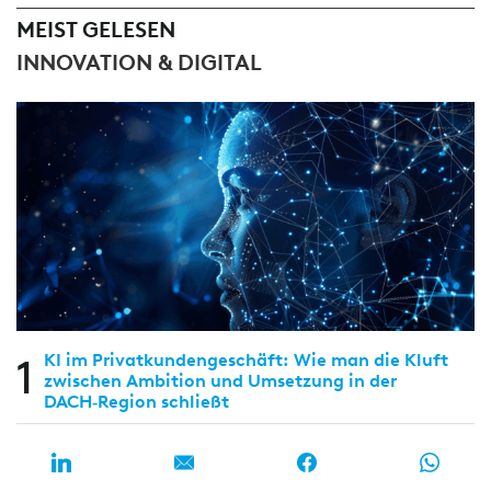
MEIST GELESEN
INNOVATION & DIGITAL
1
KI im Privatkundengeschäft: Wie man die Kluft
zwischen Ambition und Umsetzung in der
DACH‑Region schließt
KI im NFR-Management: Effiziente Steuerung im
2
Spannungsfeld von Regulierung und Praxis