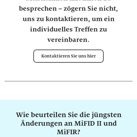
b
besprechen – zögern Sie nicht,
e
i
uns zu kontaktieren, um ein
t
individuelles Treffen zu
u
vereinbaren.
n
g
Kontaktieren Sie uns hier
Wie beurteilen Sie die jüngsten
Änderungen an MiFID II und
MiFIR?