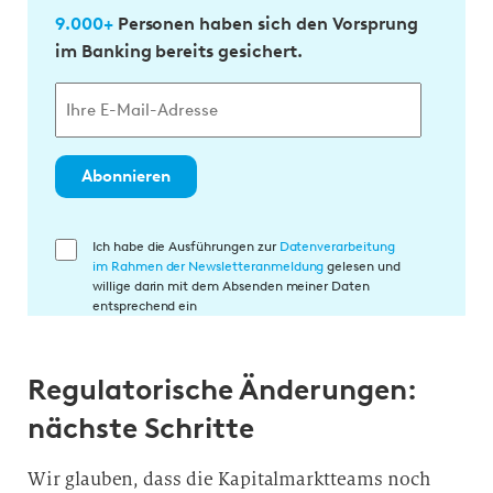
9.000+
Personen haben sich den Vorsprung
im Banking bereits gesichert.
Abonnieren
E
Ich habe die Ausführungen zur
Datenverarbeitung
im Rahmen der Newsletteranmeldung
gelesen und
i
willige darin mit dem Absenden meiner Daten
n
entsprechend ein
w
i
Regulatorische Änderungen:
l
l
nächste Schritte
i
g
Wir glauben, dass die Kapitalmarktteams noch