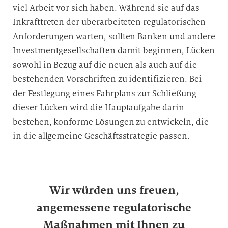
u
viel Arbeit vor sich haben. Während sie auf das
n
Inkrafttreten der überarbeiteten regulatorischen
g
Anforderungen warten, sollten Banken und andere
i
Investmentgesellschaften damit beginnen, Lücken
n
d
sowohl in Bezug auf die neuen als auch auf die
i
bestehenden Vorschriften zu identifizieren. Bei
e
der Festlegung eines Fahrplans zur Schließung
D
dieser Lücken wird die Hauptaufgabe darin
a
bestehen, konforme Lösungen zu entwickeln, die
t
in die allgemeine Geschäftsstrategie passen.
e
n
v
e
Wir würden uns freuen,
r
a
angemessene regulatorische
r
Maßnahmen mit Ihnen zu