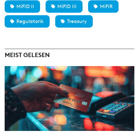
MiFID II
MiFID III
MiFIR
Regulatorik
Treasury
MEIST GELESEN