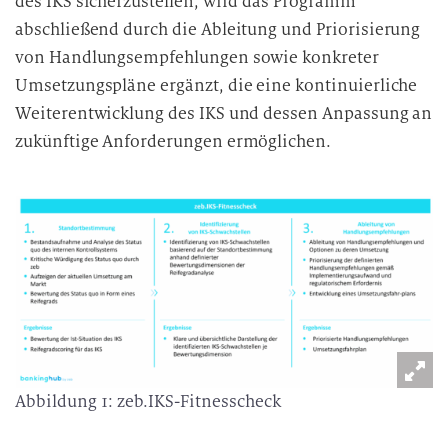
des IKS sicherzustellen, wird das Programm
t
abschließend durch die Ableitung und Priorisierung
e
von Handlungsempfehlungen sowie konkreter
n
Umsetzungspläne ergänzt, die eine kontinuierliche
v
Weiterentwicklung des IKS und dessen Anpassung an
e
zukünftige Anforderungen ermöglichen.
r
a
r
b
e
i
t
u
n
g
Abbildung 1: zeb.IKS-Fitnesscheck