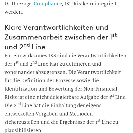
Drittbezüge,
Compliance
, IKT-Risiken) integriert
werden.
Klare Verantwortlichkeiten und
st
Zusammenarbeit zwischen der 1
nd
und 2
Line
Für ein wirksames IKS sind die Verantwortlichkeiten
st
nd
der 1
und 2
Line klar zu definieren und
voneinander abzugrenzen. Die Verantwortlichkeit
für die Definition der Prozesse sowie die
Identifikation und Bewertung der Non-Financial
st
Risks ist eine nicht delegierbare Aufgabe der 1
Line.
nd
Die 2
Line hat die Einhaltung der eigens
entwickelten Vorgaben und Methoden
st
sicherzustellen und die Ergebnisse der 1
Line zu
plausibilisieren.