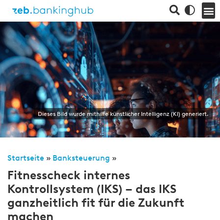
Dieses Bild wurde mithilfe künstlicher Intelligenz (KI) generiert.
Startseite
»
Banksteuerung
»
Fitnesscheck internes
Kontrollsystem (IKS) – das IKS
ganzheitlich fit für die Zukunft
machen