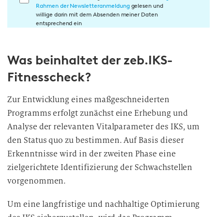
Rahmen der Newsletteranmeldung
gelesen und
i
willige darin mit dem Absenden meiner Daten
n
entsprechend ein
w
i
Was beinhaltet der zeb.IKS-
l
l
Fitnesscheck?
i
g
Zur Entwicklung eines maßgeschneiderten
u
Programms erfolgt zunächst eine Erhebung und
n
Analyse der relevanten Vitalparameter des IKS, um
g
den Status quo zu bestimmen. Auf Basis dieser
i
Erkenntnisse wird in der zweiten Phase eine
n
d
zielgerichtete Identifizierung der Schwachstellen
i
vorgenommen.
e
D
Um eine langfristige und nachhaltige Optimierung
a