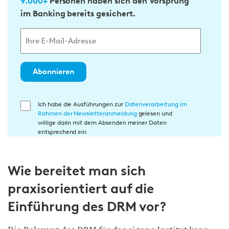
9.000+
Personen haben sich den Vorsprung
im Banking bereits gesichert.
Abonnieren
E
Ich habe die Ausführungen zur
Datenverarbeitung im
Rahmen der Newsletteranmeldung
gelesen und
i
willige darin mit dem Absenden meiner Daten
n
entsprechend ein
w
i
Wie bereitet man sich
l
l
praxisorientiert auf die
i
Einführung des DRM vor?
g
u