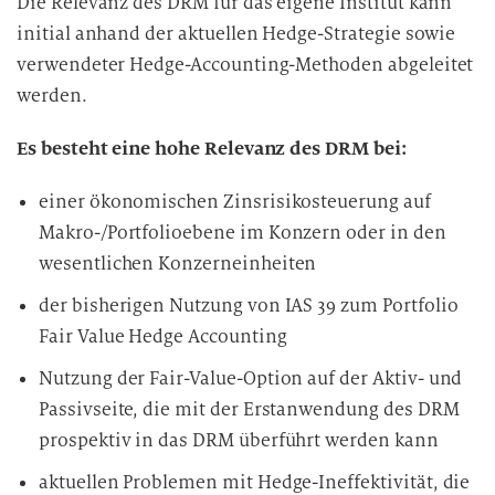
Die Relevanz des DRM für das eigene Institut kann
n
initial anhand der aktuellen Hedge-Strategie sowie
g
i
verwendeter Hedge-Accounting-Methoden abgeleitet
n
werden.
d
i
Es besteht eine hohe Relevanz des DRM bei:
e
D
einer ökonomischen Zinsrisikosteuerung auf
a
Makro-/Portfolioebene im Konzern oder in den
t
wesentlichen Konzerneinheiten
e
der bisherigen Nutzung von IAS 39 zum Portfolio
n
Fair Value Hedge Accounting
v
e
Nutzung der Fair-Value-Option auf der Aktiv- und
r
Passivseite, die mit der Erstanwendung des DRM
a
prospektiv in das DRM überführt werden kann
r
b
aktuellen Problemen mit Hedge-Ineffektivität, die