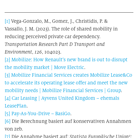
[1]
Vega-Gonzalo, M., Gomez, J., Christidis, P. &
Vassallo, J. M. (2023). The role of shared mobility in
reducing perceived private car dependency.
Transportation Research Part D Transport and
Environment
,
126
, 104023.
[2]
Mobilize:
How Renault’s new brand is out to disrupt
the mobility market | Move Electric
.
[3]
Mobilize Financial Services creates Mobilize Lease&Co
to accelerate its operating lease offer and meet the new
mobility needs | Mobilize Financial Services | Group
.
[4]
Car Leasing | Ayvens United Kingdom – ehemals
LeasePlan
.
[5]
Pay-As-You-Drive – BasiGo
.
[6]
Die Berechnung basiert auf konservativen Annahmen
von zeb.
[7]
Die Annahme basiert auf:
Statista Europäische Union¹: