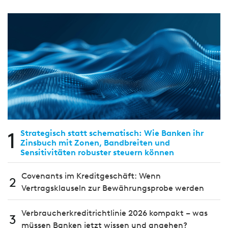
1
Strategisch statt schematisch: Wie Banken ihr
Zinsbuch mit Zonen, Bandbreiten und
Sensitivitäten robuster steuern können
Covenants im Kreditgeschäft: Wenn
2
Vertragsklauseln zur Bewährungsprobe werden
Verbraucherkreditrichtlinie 2026 kompakt – was
3
müssen Banken jetzt wissen und angehen?