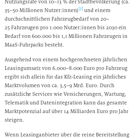
Nutzungsrate von 10–13 % der Stadtbevölkerung (ca.
e
[7]
35–50 Millionen Nutzer:innen)
und einem
D
durchschnittlichen Fahrzeugbedarf von 20–
a
25 Fahrzeugen pro 1.000 Nutzer:innen bis 2030 ein
t
Bedarf von 600.000 bis 1,1 Millionen Fahrzeugen in
e
n
MaaS-Fuhrparks besteht.
v
Ausgehend von einem hochgerechneten jährlichen
e
r
Leasingumsatz von 6.000–8.000 Euro pro Fahrzeug
a
ergibt sich allein für das Kfz-Leasing ein jährliches
r
Marktvolumen von ca. 3,5–9 Mrd. Euro. Durch
b
zusätzliche Services wie Versicherungen, Wartung,
e
Telematik und Datenintegration kann das gesamte
i
Marktpotenzial auf über 14 Milliarden Euro pro Jahr
t
steigen.
u
n
Wenn Leasinganbieter über die reine Bereitstellung
g