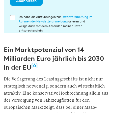
Abonnieren
E
Ich habe die Ausführungen zur
Datenverarbeitung im
Rahmen der Newsletteranmeldung
gelesen und
i
willige darin mit dem Absenden meiner Daten
n
entsprechend ein
w
i
Ein Marktpotenzial von 14
l
l
Milliarden Euro jährlich bis 2030
i
[6]
in der EU
g
u
Die Verlagerung des Leasinggeschäfts ist nicht nur
n
strategisch notwendig, sondern auch wirtschaftlich
g
i
attraktiv. Eine konservative Hochrechnung allein aus
n
der Versorgung von Fahrzeugflotten für den
d
europäischen Markt zeigt, dass bei einer MaaS-
i