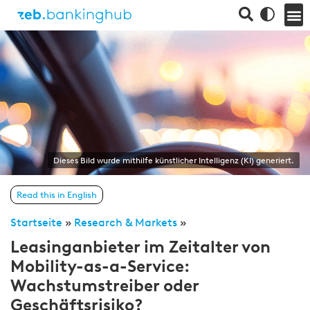
Dieses Bild wurde mithilfe künstlicher Intelligenz (KI) generiert.
Read this in English
Startseite
»
Research & Markets
»
Leasinganbieter im Zeitalter von
Mobility-as-a-Service:
Wachstumstreiber oder
Geschäftsrisiko?