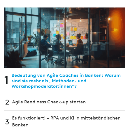
1
Bedeutung von Agile Coaches in Banken: Warum
sind sie mehr als „Methoden- und
Workshopmoderator:innen“?
2
Agile Readiness Check-up starten
Es funktioniert! – RPA und KI in mittelständischen
3
Banken