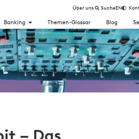
Über uns
Suche
EN
Kont
Banking
Themen-Glossar
Blog
Se
 – Das Steuerhorn einer Kernbankensystem-Migration
it – Das