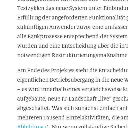
Testzyklen das neue System unter Einbindu
Erfüllung der angeforderten Funktionalität g
zukünftigen Anwender zuvor eine umfass
alle Bankprozesse entsprechend der Syste
wurden und eine Entscheidung über die in T
notwendigen Restrukturierungsmaßnahmen
Am Ende des Projektes steht die Entscheid
eigentlichen Betriebsübergang in die neue We
– es wird innerhalb eines vergleichsweise k
aufgebaute, neue IT-Landschaft „live“ gesc
abgeschaltet. Was sich zunächst einfach anh
mehreren Tausend Einzelaktivitäten, die am 
Abbildung 1
). Nur wenn vollständige Sicherh