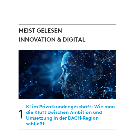
MEIST GELESEN
INNOVATION & DIGITAL
KI im Privatkundengeschäft: Wie man
1
die Kluft zwischen Ambition und
Umsetzung in der DACH‑Region
schließt