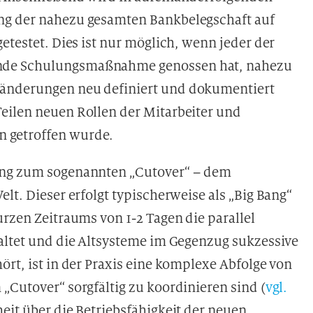
ng der nahezu gesamten Bankbelegschaft auf
etestet. Dies ist nur möglich, wenn jeder der
ende Schulungsmaßnahme genossen hat, nahezu
mänderungen neu definiert und dokumentiert
eilen neuen Rollen der Mitarbeiter und
 getroffen wurde.
ung zum sogenannten „Cutover“ – dem
lt. Dieser erfolgt typischerweise als „Big Bang“
urzen Zeitraums von 1-2 Tagen die parallel
haltet und die Altsysteme im Gegenzug sukzessive
ört, ist in der Praxis eine komplexe Abfolge von
„Cutover“ sorgfältig zu koordinieren sind (
vgl.
eit über die Betriebsfähigkeit der neuen