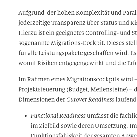
Aufgrund der hohen Komplexität und Parall
jederzeitige Transparenz über Status und R
Hierzu ist ein geeignetes Controlling- und
sogenannte Migrations-Cockpit. Dieses stell
für alle Leistungspakete geschaffen wird. E
womit Risiken entgegengewirkt und die Erf
Im Rahmen eines Migrationscockpits wird –
Projektsteuerung (Budget, Meilensteine) – de
Dimensionen der
Cutover Readiness
laufend 
Functional Readiness
umfasst die fachli
im Zielbild sowie deren Umsetzung. Im 
Funktionsfähigkeit der gesamten An