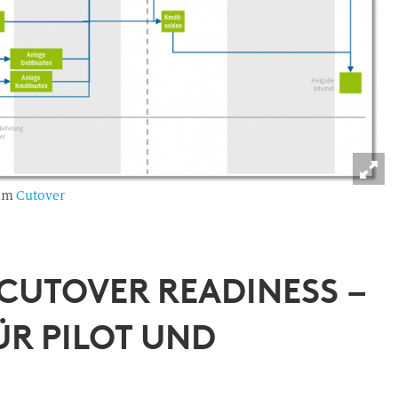
 am
Cutover
 CUTOVER READINESS –
ÜR PILOT UND