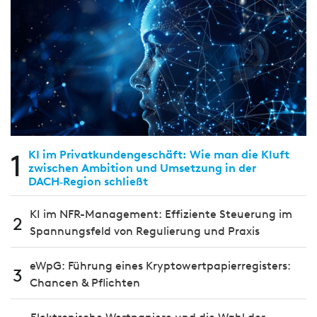
1
KI im Privatkundengeschäft: Wie man die Kluft
zwischen Ambition und Umsetzung in der
DACH‑Region schließt
KI im NFR-Management: Effiziente Steuerung im
2
Spannungsfeld von Regulierung und Praxis
eWpG: Führung eines Kryptowertpapierregisters:
3
Chancen & Pflichten