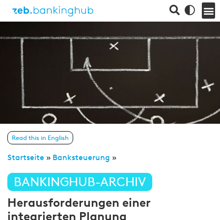
Read this in English
Startseite
»
Banksteuerung
»
BANKINGHUB-ARCHIV
Herausforderungen einer
integrierten Planung