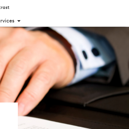
rast
rvices