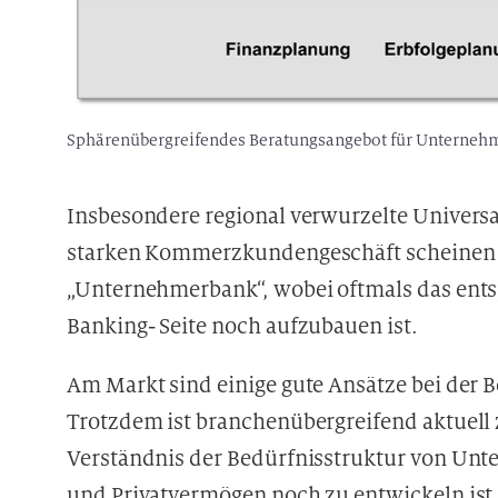
Sphärenübergreifendes Beratungsangebot für Unterneh
Insbesondere regional verwurzelte Univers
starken Kommerzkundengeschäft scheinen ge
„Unternehmerbank“, wobei oftmals das ent
Banking- Seite noch aufzubauen ist.
Am Markt sind einige gute Ansätze bei der
Trotzdem ist branchenübergreifend aktuell z
Verständnis der Bedürfnisstruktur von Un
und Privatvermögen noch zu entwickeln ist.