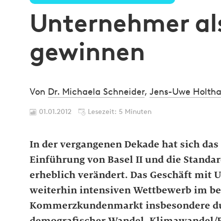
Unternehmer al
gewinnen
Von
Dr. Michaela Schneider
,
Jens-Uwe Holth
01.01.2012
Lesezeit: 5 Minuten
In der vergangenen Dekade hat sich d
Einführung von Basel II und die Standar
erheblich verändert. Das Geschäft mit
weiterhin intensiven Wettbewerb im be
Kommerzkundenmarkt insbesondere durc
demografischer Wandel, Klimawandel/Ro