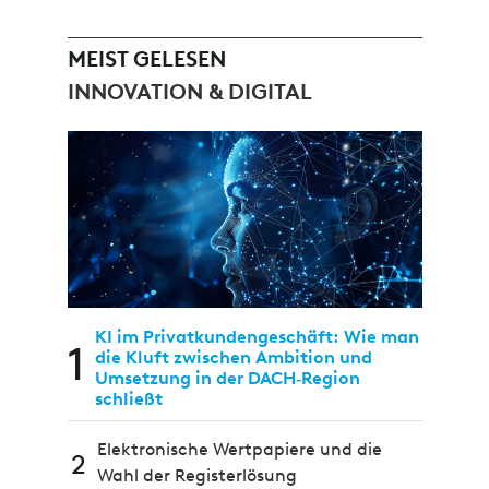
MEIST GELESEN
INNOVATION & DIGITAL
KI im Privatkundengeschäft: Wie man
1
die Kluft zwischen Ambition und
Umsetzung in der DACH‑Region
schließt
Elektronische Wertpapiere und die
2
Wahl der Registerlösung