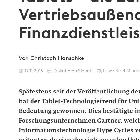
Vertriebsaußend
Finanzdienstlei
Von
Christoph Hanschke
19.11.2015
Diskutieren Sie mit
Lesezeit: 4 Minut
Spätestens seit der Veröffentlichung de
hat der Tablet-Technologietrend für U
Bedeutung gewonnen. Dies bestätigte im
Forschungsunternehmen Gartner, welch
Informationstechnologie Hype Cycles v
mitunter als eine der sich am schnell