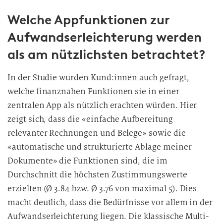
i
Welche Appfunktionen zur
l
l
Aufwandserleichterung werden
i
als am nützlichsten betrachtet?
g
u
In der Studie wurden Kund:innen auch gefragt,
n
welche finanznahen Funktionen sie in einer
g
i
zentralen App als nützlich erachten würden. Hier
n
zeigt sich, dass die «einfache Aufbereitung
d
relevanter Rechnungen und Belege» sowie die
i
«automatische und strukturierte Ablage meiner
e
Dokumente» die Funktionen sind, die im
D
Durchschnitt die höchsten Zustimmungswerte
a
erzielten (Ø 3.84 bzw. Ø 3.76 von maximal 5). Dies
t
macht deutlich, dass die Bedürfnisse vor allem in der
e
n
Aufwandserleichterung liegen. Die klassische Multi-