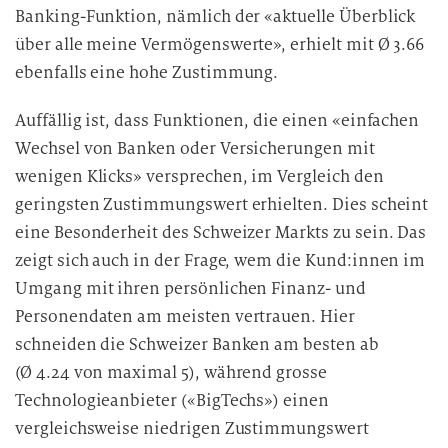
v
Banking-Funktion, nämlich der «aktuelle Überblick
e
über alle meine Vermögenswerte», erhielt mit Ø 3.66
r
ebenfalls eine hohe Zustimmung.
a
r
Auffällig ist, dass Funktionen, die einen «einfachen
b
Wechsel von Banken oder Versicherungen mit
e
wenigen Klicks» versprechen, im Vergleich den
i
geringsten Zustimmungswert erhielten. Dies scheint
t
eine Besonderheit des Schweizer Markts zu sein. Das
u
zeigt sich auch in der Frage, wem die Kund:innen im
n
g
Umgang mit ihren persönlichen Finanz- und
Personendaten am meisten vertrauen. Hier
schneiden die Schweizer Banken am besten ab
(Ø 4.24 von maximal 5), während grosse
Technologieanbieter («BigTechs») einen
vergleichsweise niedrigen Zustimmungswert