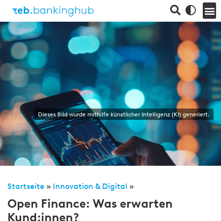
Dieses Bild wurde mithilfe künstlicher Intelligenz (KI) generiert.
Startseite
»
Innovation & Digital
»
Open Finance: Was erwarten
Kund:innen?