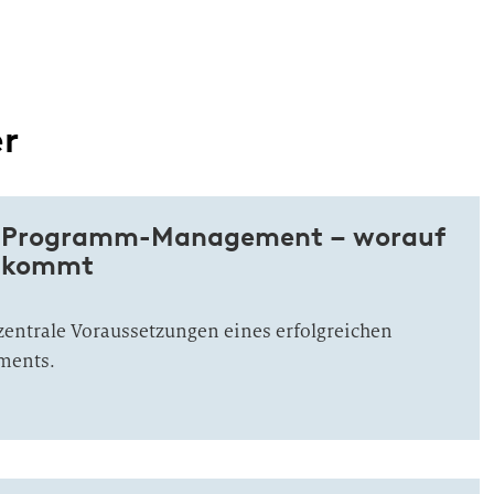
er
es Programm-Management – worauf
nkommt
zentrale Voraussetzungen eines erfolgreichen
ments.