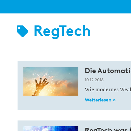
RegTech
Die Automati
10.12.2018
Wie modernes Weal
Weiterlesen »
RegTech was i