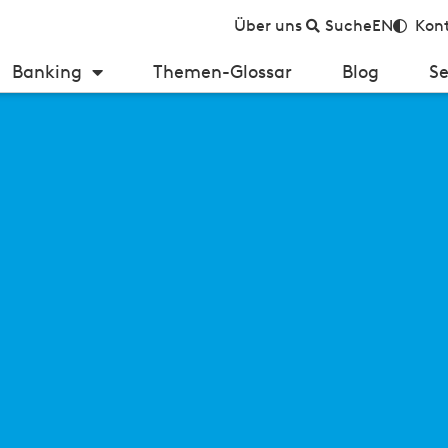
Über uns
Suche
EN
Kont
Banking
Themen-Glossar
Blog
Se