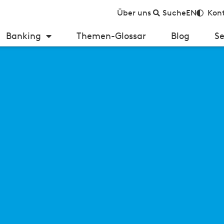
Über uns
Suche
EN
Kont
Banking
Themen-Glossar
Blog
Se