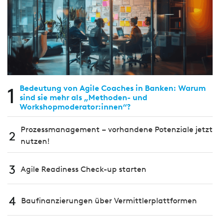
1
Bedeutung von Agile Coaches in Banken: Warum
sind sie mehr als „Methoden- und
Workshopmoderator:innen“?
Prozessmanagement – vorhandene Potenziale jetzt
2
nutzen!
3
Agile Readiness Check-up starten
4
Baufinanzierungen über Vermittlerplattformen