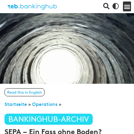
Read this in English
Startseite
»
Operations
»
BANKINGHUB-ARCHIV
SEPA – Ein Fass ohne Boden?