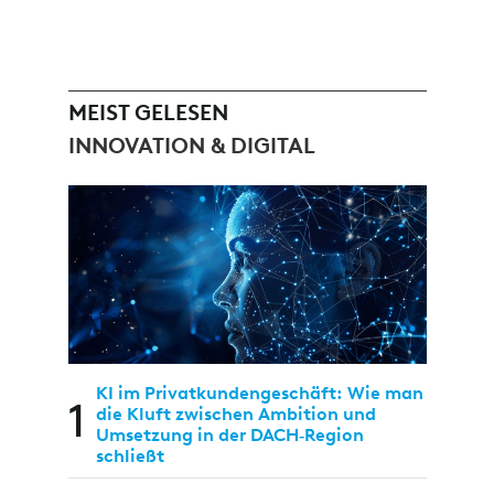
MEIST GELESEN
INNOVATION & DIGITAL
KI im Privatkundengeschäft: Wie man
1
die Kluft zwischen Ambition und
Umsetzung in der DACH‑Region
schließt