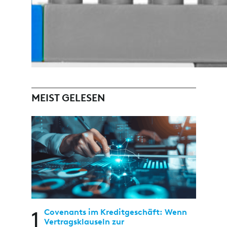
MEIST GELESEN
1
Covenants im Kreditgeschäft: Wenn
Vertragsklauseln zur