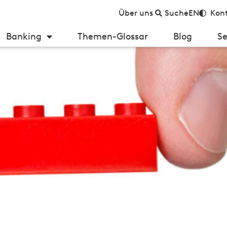
Über uns
Suche
EN
Kont
Banking
Themen-Glossar
Blog
Se
er IT-Systeme als Wettbewerbsvorteil