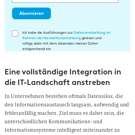
Abonnieren
E
Ich habe die Ausführungen zur
Datenverarbeitung im
Rahmen der Newsletteranmeldung
gelesen und
i
willige darin mit dem Absenden meiner Daten
n
entsprechend ein
w
i
Eine vollständige Integration in
l
l
die IT-Landschaft anstreben
i
g
In Unternehmen bestehen oftmals Datensilos, die
u
den Informationsaustausch langsam, aufwendig und
n
fehleranfällig machen. Ziel muss es daher sein, die
g
unterschiedlichen Kommunikations- und
i
Informationssysteme intelligent miteinander zu
n