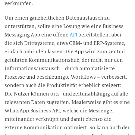
d
verknüpfen.
i
Um einen ganzheitlichen Datenaustausch zu
e
D
unterstützen, sollte eine Lösung wie eine Business
a
Messaging App eine offene
API
bereitstellen, über
t
die sich Drittsysteme, etwa CRM- und ERP-Systeme,
e
einfach anbinden lassen. Die App wird zum zentral
n
geführten Kommunikationshub, der nicht nur den
v
Informationsaustausch – durch automatisierte
e
Prozesse und beschleunigte Workflows – verbessert,
r
sondern auch die Produktivität erheblich steigert:
a
r
Die Nutzer können orts- und zeitunabhängig auf alle
b
relevanten Daten zugreifen. Idealerweise gibt es eine
e
WhatsApp Business API, welche die Messenger
i
miteinander verknüpft und damit ebenso die
t
externe Kommunikation optimiert. So kann auch der
u