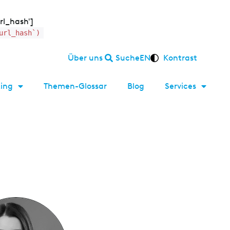
url_hash']
url_hash`)
Über uns
Suche
EN
Kontrast
ing
Themen-Glossar
Blog
Services