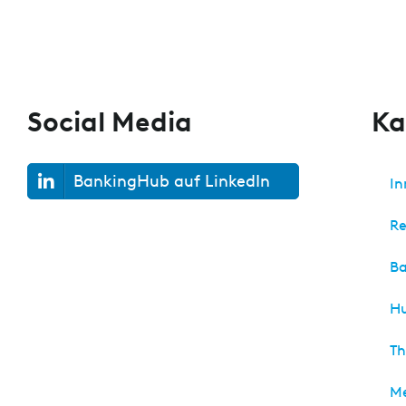
Social Media
Ka
BankingHub auf LinkedIn
In
Re
Ba
H
Th
M