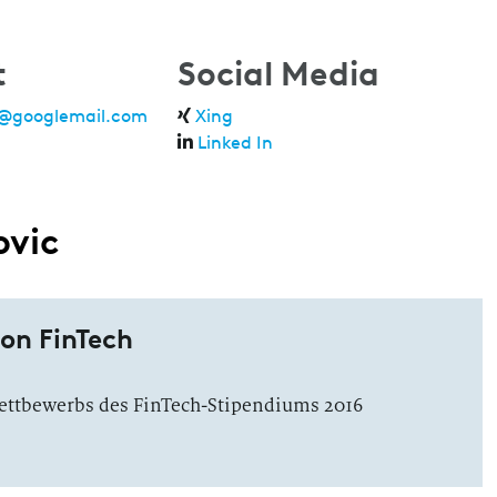
t
Social Media
c@googlemail.com
Xing
Linked In
ovic
on FinTech
Wettbewerbs des FinTech-Stipendiums 2016