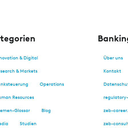
tegorien
Banki
novation & Digital
Über uns
search & Markets
Kontakt
nksteuerung
Operations
Datenschu
uman Resources
regulator
emen-Glossar
Blog
zeb-career
edia
Studien
zeb-consul