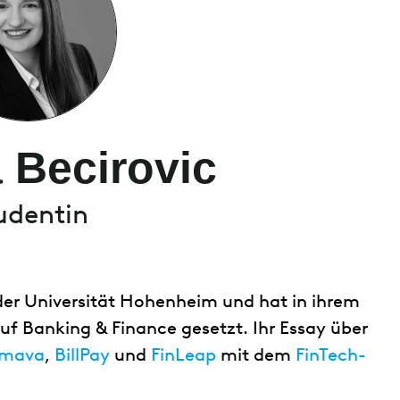
 Becirovic
udentin
 der Universität Hohenheim und hat in ihrem
Banking & Finance gesetzt. Ihr Essay über
smava
,
BillPay
und
FinLeap
mit dem
FinTech-