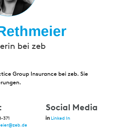
Rethmeier
rin bei zeb
tice Group Insurance bei zeb. Sie
erungen.
t
Social Media
8-371
Linked In
meier@zeb.de