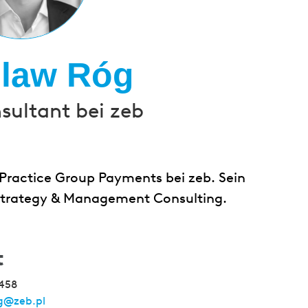
slaw Róg
sultant bei zeb
 Practice Group Payments bei zeb. Sein
 Strategy & Management Consulting.
t
458
g@zeb.pl