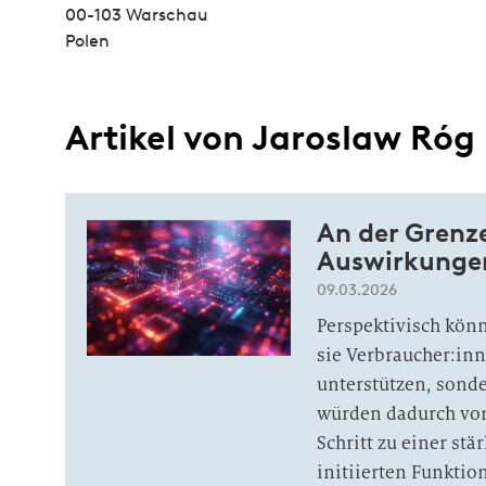
00-103 Warschau
Polen
Artikel von Jaroslaw Róg
An der Grenz
Auswirkungen
09.03.2026
Perspektivisch könn
sie Verbraucher:in
unterstützen, son
würden dadurch von
Schritt zu einer st
initiierten Funkti