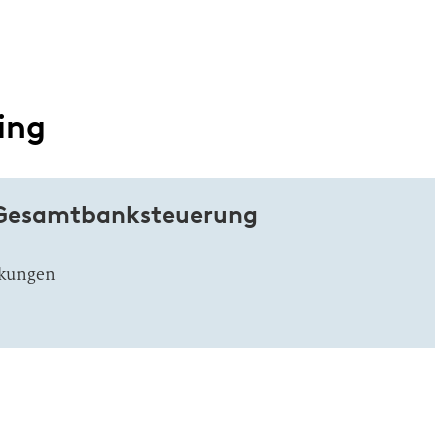
ing
r Gesamtbanksteuerung
rkungen